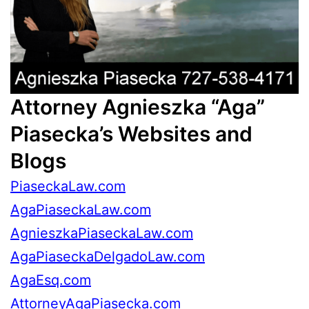
Attorney
Agnieszka
“Aga”
Piasecka’s
Websites and
Blogs
PiaseckaLaw.com
AgaPiaseckaLaw.com
AgnieszkaPiaseckaLaw.com
AgaPiaseckaDelgadoLaw.com
AgaEsq.com
AttorneyAgaPiasecka.com